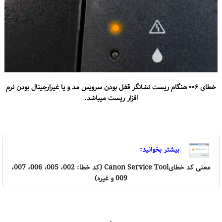
خطای ۰۰۶ هنگام ریست نشانگر قفل بودن سرویس مد و یا غیرارجینال بودن نرم
افزار ریست میباشد.
بیشتر بخوانید:
معنی کد خطایCanon Service Tool (کد خطا: 002، 005، 006، 007،
009 و غیره)