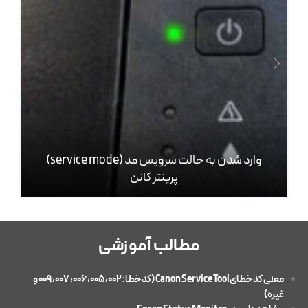
وارد شدن به حالت سرویس مد (service mode)
پرینتر کانن
مطالب آموزشی
معنی کد خطایCanon Service Tool (کد خطا: 002، 005، 006، 007، 009 و
غیره)