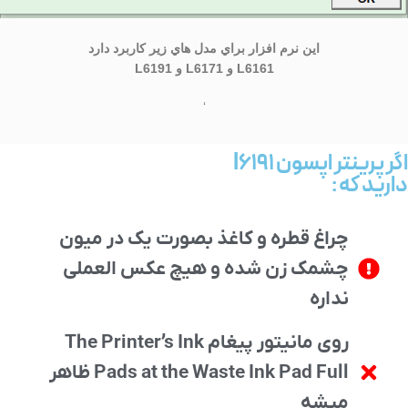
اين نرم افزار براي مدل هاي زير كاربرد دارد
L6161 و L6171 و L6191
‘
اگر پرینتر اپسون l6191
دارید که :
چراغ قطره و کاغذ بصورت یک در میون
چشمک زن شده و هیچ عکس العملی
نداره
روی مانیتور پیغام The Printer’s Ink
Pads at the Waste Ink Pad Full ظاهر
میشه