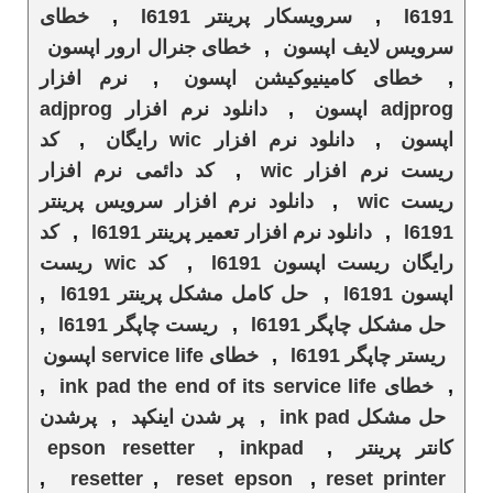
l6191
,
سرویسکار پرینتر l6191
,
خطای
سرویس لایف اپسون
,
خطای جنرال ارور اپسون
,
خطای کامینیوکیشن اپسون
,
نرم افزار
adjprog اپسون
,
دانلود نرم افزار adjprog
اپسون
,
دانلود نرم افزار wic رایگان
,
کد
ریست نرم افزار wic
,
کد دائمی نرم افزار
ریست wic
,
دانلود نرم افزار سرویس پرینتر
l6191
,
دانلود نرم افزار تعمیر پرینتر l6191
,
کد
رایگان ریست اپسون l6191
,
کد wic ریست
اپسون l6191
,
حل کامل مشکل پرینتر l6191
,
حل مشکل چاپگر l6191
,
ریست چاپگر l6191
,
ریستر چاپگر l6191
,
خطای service life اپسون
,
خطای ink pad the end of its service life
,
حل مشکل ink pad
,
پر شدن اینکپد
,
پرشدن
کانتر پرینتر
,
inkpad
,
epson resetter
,
resetter
,
reset epson
,
reset printer