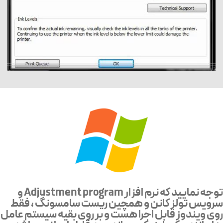
توجه نمایید که نرم افزار Adjustment program و
سرویس تولز کانن و همچین ریست سامسونگ ، فقط
روی ویندوز قابل اجرا هست و بر روی بقیه سیستم عامل