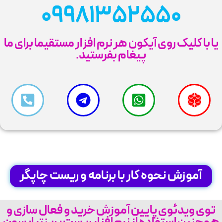
09981352550
یا با کلیک روی آیکون هر نرم افزار مستقیما برای ما
پیغام بفرستید.
آموزش نحوه کار با برنامه و ریست چاپگر
توی ویدئوی پايين آموزش خرید و فعال سازی و