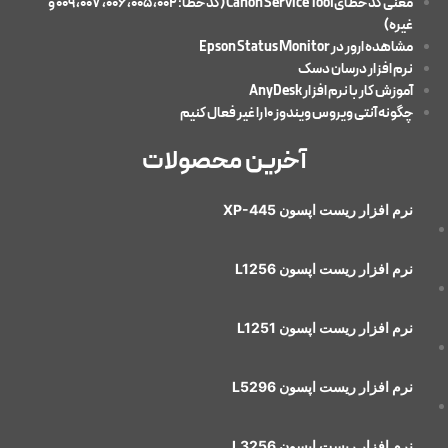
معنی کد خطایCanon Service Tool (کد خطا: 002، 005، 006، 007، 009 و
غیره)
مشاهده ارور در Epson Status Monitor
نرم افزار درسان دسک
آموزش کار با نرم افزار AnyDesk
چگونه آنتی ویروس ویندوز 10 را غیر فعال کنیم
آخرین محصولات
نرم افزار ريست اپسون XP-445
نرم افزار ريست اپسون L1256
نرم افزار ريست اپسون L1251
نرم افزار ريست اپسون L5296
نرم افزار ريست اپسون L3256