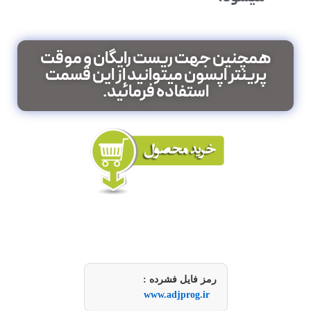
همچنین جهت ریست رایگان و موقت
پرینتر اپسون میتوانید از این قسمت
استفاده فرمائید.
رمز فایل فشرده :
www.adjprog.ir