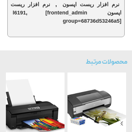
نرم افزار ریست اپسون
,
نرم افزار ریست
اپسون l6191
[frontend_admin
,
group=68736d53246a5]
محصولات مرتبط