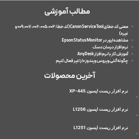
مطالب آموزشی
معنی کد خطایCanon Service Tool (کد خطا: 002، 005، 006، 007، 009 و
غیره)
مشاهده ارور در Epson Status Monitor
نرم افزار درسان دسک
آموزش کار با نرم افزار AnyDesk
چگونه آنتی ویروس ویندوز 10 را غیر فعال کنیم
آخرین محصولات
نرم افزار ريست اپسون XP-445
نرم افزار ريست اپسون L1256
نرم افزار ريست اپسون L1251