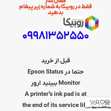
فعال ساز
فقط در روبیکا به شماره زیر پیغام
بدهید
09981352550
قبل از خرید
حتما در Epson Status
Monitor ببینید ارور
A printer’s ink pad is at
the end of its service life
روشگاه
حساب من
ست علاقه مندی ها
سبد خرید